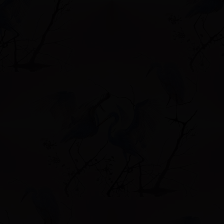
Форум
Учас
Привет, Гость!
Войдите
или
зарегистрируйтесь
.
»
БЕСЕДКА ДЛЯ ДУШИ
»
ТЕХНИКИ и СПОСОБЫ ВЯЗАНИЯ
»
Вяз
»
БЕСЕДКА ДЛЯ ДУШИ
»
ТЕХНИКИ и СПОСОБЫ ВЯЗАНИЯ
»
Вяз