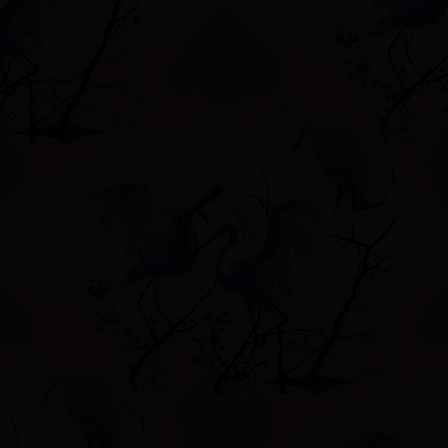
Форум
Учас
Привет, Гость!
Войдите
или
зарегистрируйтесь
.
»
БЕСЕДКА ДЛЯ ДУШИ
»
РУКОДЕЛЬНЫЙ ВЕРНИСАЖ ФОРУМЧА
»
БЕСЕДКА ДЛЯ ДУШИ
»
РУКОДЕЛЬНЫЙ ВЕРНИСАЖ ФОРУМЧА