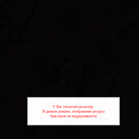
тники
Регистрация
Войти
Активные темы
У Вас отключён javascript.
В данном режиме, отображение ресурса
браузером не поддерживается
ПУШЕЧКИ.
»
Десерты--(торты,пирожные,рецепты и советы по украш
ПУШЕЧКИ.
»
Десерты--(торты,пирожные,рецепты и советы по украш