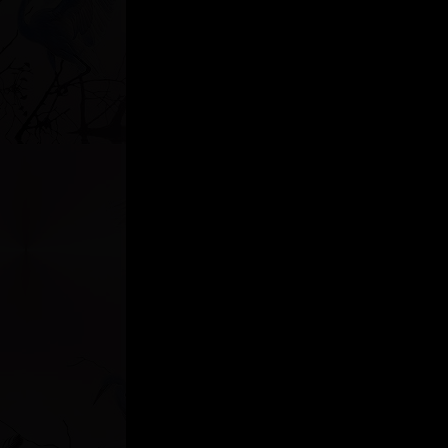
ению)
ению)